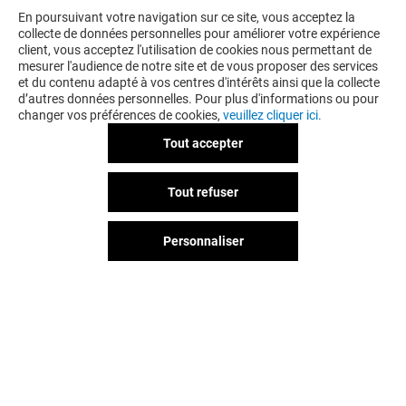
En poursuivant votre navigation sur ce site, vous acceptez la
collecte de données personnelles pour améliorer votre expérience
client, vous acceptez l'utilisation de cookies nous permettant de
mesurer l'audience de notre site et de vous proposer des services
et du contenu adapté à vos centres d'intérêts ainsi que la collecte
d’autres données personnelles. Pour plus d'informations ou pour
changer vos préférences de cookies,
veuillez cliquer ici.
Tout accepter
IZAC
Tout refuser
-15% SUR VOS ACHATS*
Personnaliser
Valable du 01/01/26 au 31/12/26
EXCLUSIVITÉ ODYSSEUM & MOI
VOIR LE DETAIL