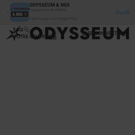
Panneau de gestion des cookies
ODYSSEUM & MOI
Programme de fidélité
Ouvrir
Télécharger sur Google Play
FAQ
SE CONNECTER
VOTRE CENTRE