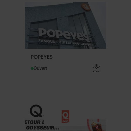
POPEYES
Ouvert
Q
.