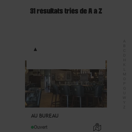
31 résultats triés de A à Z
A
A
.
B
C
D
H
K
L
M
O
P
Q
U
W
Y
Z
AU BUREAU
Ouvert