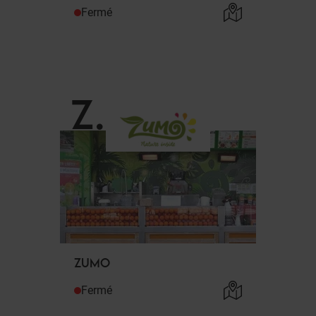
Fermé
Z
.
ZUMO
Fermé