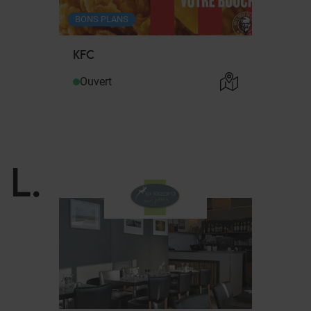
BONS PLANS
KFC
Ouvert
L
.