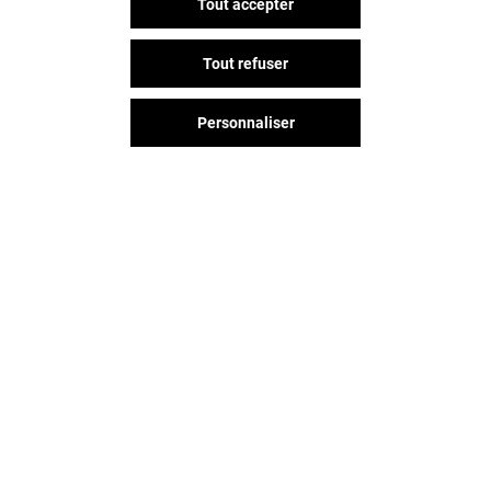
Tout accepter
Tout refuser
Personnaliser
Vous avez quitté Odysseum ?
L'aventure continue sur les
réseaux sociaux !