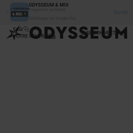
Panneau de gestion des cookies
ODYSSEUM & MOI
Programme de fidélité
Ouvrir
Télécharger sur Google Play
FAQ
SE CONNECTER
VOTRE CENTRE