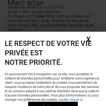
Marc orian
Valable du 24/06/26 au 21/07/26
Jusqu'à -50% sur une sélection*
Du 24 juin au 21 juillet 2026, c'est les Soldes chez
votre bijoutier Marc Orian ! Profitez de réductions
allant jusqu'à -50% sur une sélection de bijoux et de
montres !
Conditions de vente
X
Masq
*Remises applicables uniquement sur une sélection
LE RESPECT DE VOTRE VIE
d’articles désignés d’une pastille de couleur. Dans la
limite des stocks disponibles. La sélection peut
PRIVÉE EST
différer entre les bijouteries ainsi que les remises. La
remise se fait automatiquement lors du passage en
NOTRE PRIORITÉ.
caisse. Les offres sont non cumulables avec toutes
autres remises ou opération en cours, et
n’incrémentent pas la carte de fidélité.
En poursuivant votre navigation sur ce site, vous acceptez la
collecte de données personnelles pour améliorer votre expérience
client, vous acceptez l'utilisation de cookies nous permettant de
mesurer l'audience de notre site et de vous proposer des services
et du contenu adapté à vos centres d'intérêts ainsi que la collecte
d’autres données personnelles. Pour plus d'informations ou pour
changer vos préférences de cookies,
veuillez cliquer ici.