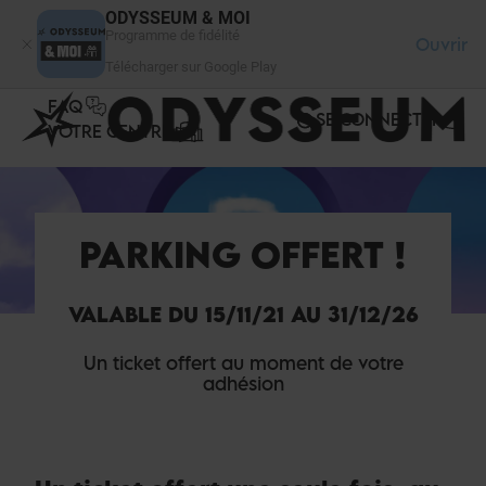
Panneau de gestion des cookies
ODYSSEUM & MOI
Programme de fidélité
Ouvrir
Télécharger sur Google Play
FAQ
SE CONNECTER
VOTRE CENTRE
PARKING OFFERT !
VALABLE DU 15/11/21 AU 31/12/26
Un ticket offert au moment de votre
adhésion