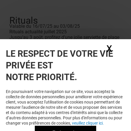
Rituals
Valable du 16/07/25 au 03/08/25
Rituals actualité juillet 2025
Jusqu’au 3 août, profitez d’une jolie serviette de plage
offerte dès 50€ d’achat, votre incontournable pour cet
X
Masq
été. Elle est faite à la main par la fondation partenaire
LE RESPECT DE VOTRE VIE
Tiny Miracles, qui soutient une communauté de
femmes en Inde.*
PRIVÉE EST
Conditions de vente
Dans la limite des stocks disponibles. Offre non
NOTRE PRIORITÉ.
cumulable avec toute autre offre en cours ou à l’achat
de cartes cadeaux. Une par personne.
En poursuivant votre navigation sur ce site, vous acceptez la
collecte de données personnelles pour améliorer votre expérience
client, vous acceptez l'utilisation de cookies nous permettant de
mesurer l'audience de notre site et de vous proposer des services
et du contenu adapté à vos centres d'intérêts ainsi que la collecte
d’autres données personnelles. Pour plus d'informations ou pour
changer vos préférences de cookies,
veuillez cliquer ici.