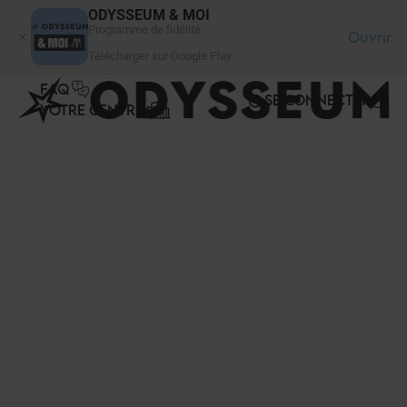
Panneau de gestion des cookies
ODYSSEUM & MOI
Programme de fidélité
Ouvrir
Télécharger sur Google Play
FAQ
SE CONNECTER
VOTRE CENTRE