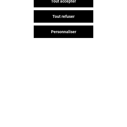
Tout accepter
Tout refuser
Personnaliser
Vous avez quitté Odysseum ?
L'aventure continue sur les
réseaux sociaux !