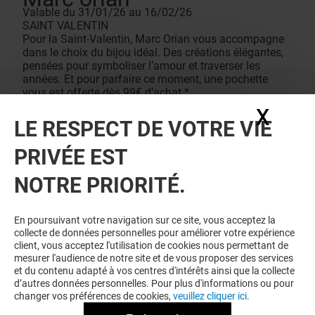
Valable du 31/01/26 au 16/02/26
SAINT VALENTIN
Pour la Saint-Valentin, Marc Orian vous accompagne
dans le choix du bijou idéal. Des créations élégantes,
pensées pour symboliser l’amour et traverser les
années. Et pour parfaire ce moment, une pochette
vous est offerte dès 99€ d’achat.*
Conditions de vente
X
Masq
*Une pochette (dimensions : longueur haut 25 x
LE RESPECT DE VOTRE VIE
longueur bas 20cm x
hauteur 16 x largeur 8 cm) offerte dès 99 € d’achat en
PRIVÉE EST
magasin ou
sur marc-orian.com. Hors services et horlogerie. Offre
NOTRE PRIORITÉ.
valable du 31
janvier au 16 février 2026, dans la limite des stocks
disponibles
En poursuivant votre navigation sur ce site, vous acceptez la
collecte de données personnelles pour améliorer votre expérience
client, vous acceptez l'utilisation de cookies nous permettant de
mesurer l'audience de notre site et de vous proposer des services
et du contenu adapté à vos centres d'intérêts ainsi que la collecte
d’autres données personnelles. Pour plus d'informations ou pour
changer vos préférences de cookies,
veuillez cliquer ici.