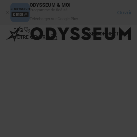
Panneau de gestion des cookies
ODYSSEUM & MOI
Programme de fidélité
Ouvrir
Télécharger sur Google Play
FAQ
SE CONNECTER
VOTRE CENTRE