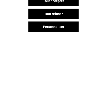
Tout accepter
Tout refuser
Personnaliser
Vous avez quitté Odysseum ?
L'aventure continue sur les
réseaux sociaux !