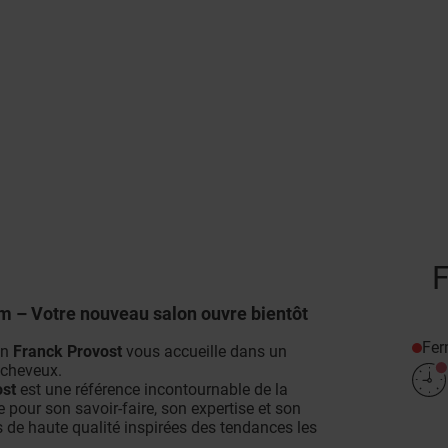
F
 – Votre nouveau salon ouvre bientôt
Fe
on
Franck Provost
vous accueille dans un
 cheveux.
ost
est une référence incontournable de la
e pour son savoir-faire, son expertise et son
ns de haute qualité inspirées des tendances les