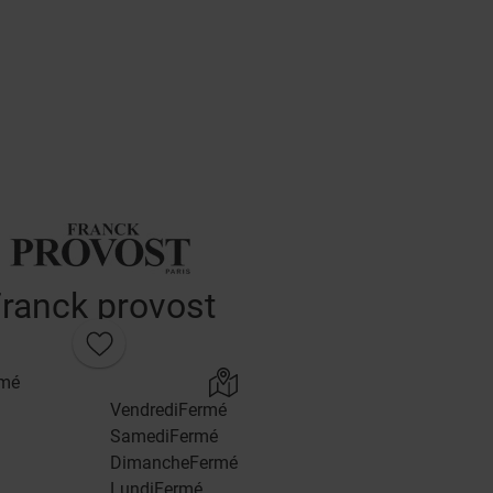
ranck provost
rmé
Vendredi
Fermé
Samedi
Fermé
Dimanche
Fermé
Lundi
Fermé