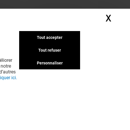
X
Masq
Tout accepter
Tout refuser
liorer
Personnaliser
 notre
d’autres
iquer ici.