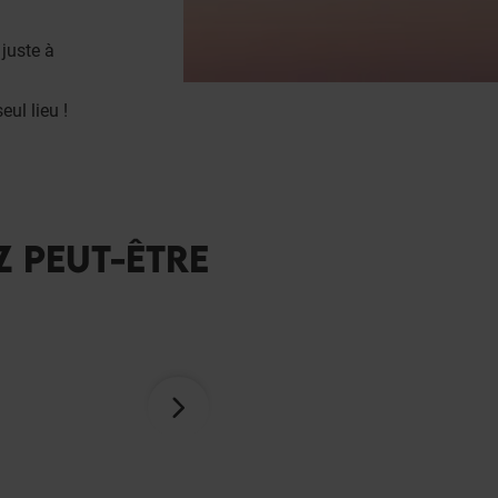
, juste à
ul lieu !
Z PEUT-ÊTRE