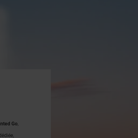
inted Go
,
dédiée,